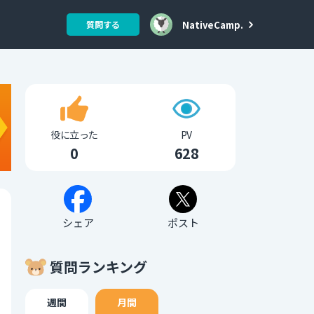
NativeCamp.
質問する
役に立った
PV
0
628
シェア
ポスト
質問ランキング
週間
月間