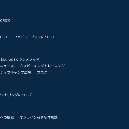
TORS
ついて
ファミリープランについて
an Method (カランメソッド)
リーニュース)
AIスピーキングトレーニング
イティブキャンプ広場
ブログ
ウンセリングについて
 世界への挑戦
オンライン英会話体験談