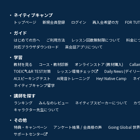
ネイティブキャンプ
トップページ
新規会員登録
ログイン
再入会希望の方
FOR TU
ガイド
はじめての方へ
ご利用方法
レッスン回数無制限について
料金に
対応ブラウザダウンロード
英会話アプリについて
学習
教材を見る
コース・教材診断
オンラインストア (教材購入)
Call
TOEIC®L&R TEST対策
レッスン環境チェック
Daily News (デイ
AIスピーキングテスト
AI発音トレーニング
Hey! Native Camp
ネ
ネイティブキャンプ留学
講師を探す
ランキング
みんなのレビュー
ネイティブスピーカーについて
カ
キャラクター先生について
その他
特典・キャンペーン
アンケート結果 / 会員様の声
Going Global
サポートセンター