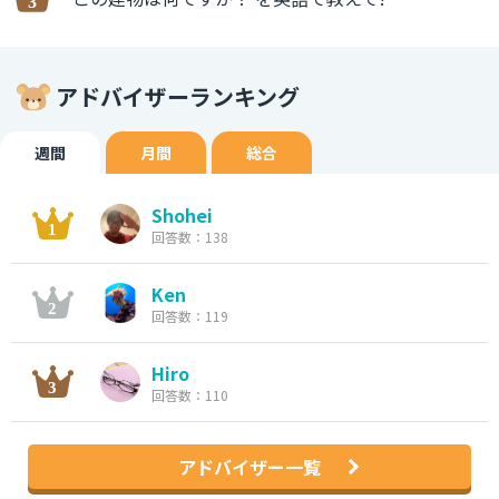
アドバイザーランキング
週間
月間
総合
Shohei
回答数：138
Ken
回答数：119
Hiro
回答数：110
アドバイザー一覧