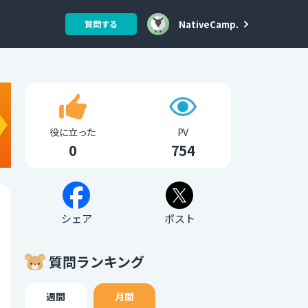
NativeCamp.
質問する
役に立った
PV
0
754
シェア
ポスト
質問ランキング
週間
月間