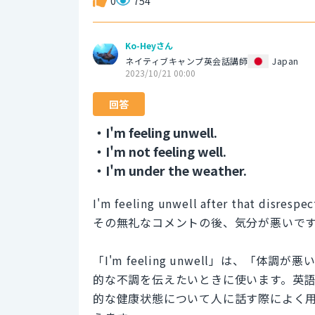
0
754
Ko-Heyさん
ネイティブキャンプ英会話講師
Japan
2023/10/21 00:00
回答
・I'm feeling unwell.
・I'm not feeling well.
・I'm under the weather.
I'm feeling unwell after that disresp
その無礼なコメントの後、気分が悪いで
「I'm feeling unwell」は、
的な不調を伝えたいときに使います。英
的な健康状態について人に話す際によく