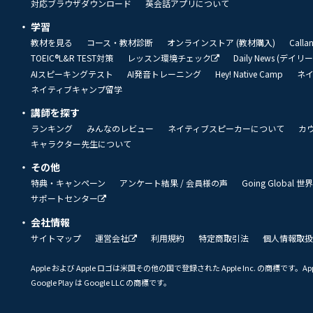
対応ブラウザダウンロード
英会話アプリについて
学習
教材を見る
コース・教材診断
オンラインストア (教材購入)
Call
TOEIC®L&R TEST対策
レッスン環境チェック
Daily News (デイ
AIスピーキングテスト
AI発音トレーニング
Hey! Native Camp
ネ
ネイティブキャンプ留学
講師を探す
ランキング
みんなのレビュー
ネイティブスピーカーについて
カ
キャラクター先生について
その他
特典・キャンペーン
アンケート結果 / 会員様の声
Going Global
サポートセンター
会社情報
サイトマップ
運営会社
利用規約
特定商取引法
個人情報取扱
Apple および Apple ロゴは米国その他の国で登録された Apple Inc. の商標です。App 
Google Play は Google LLC の商標です。