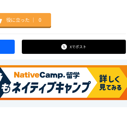
役に立った
｜
0
Xで
ポスト