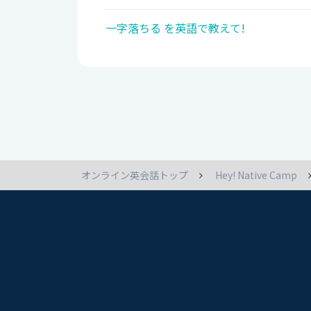
一字落ちる を英語で教えて!
オンライン英会話トップ
Hey! Native Camp