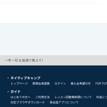
一字一句 を英語で教えて!
ネイティブキャンプ
トップページ
新規会員登録
ログイン
再入会希望の方
FOR TU
ガイド
はじめての方へ
ご利用方法
レッスン回数無制限について
料金に
対応ブラウザダウンロード
英会話アプリについて