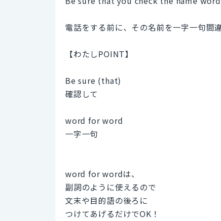
Be sure that you check the name word 
電話をする前に、その名前を一字一句間
【わたしPOINT】
Be sure (that)
確認して
word for word
一字一句
word for wordは、
副詞のように使えるので
文末や目的語の後ろに
つけてあげるだけでOK！