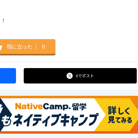
！！
役に立った
｜
0
Xで
ポスト