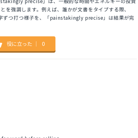
akingly precise」は、一般的な時間やエネルギーの投資
ことを強調します。例えば、誰かが文書をタイプする際、
文字ずつ打つ様子を、「painstakingly precise」は結果が完
役に立った
｜
0