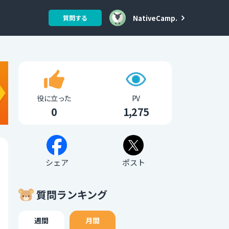
NativeCamp.
質問する
役に立った
PV
0
1,275
シェア
ポスト
質問ランキング
週間
月間