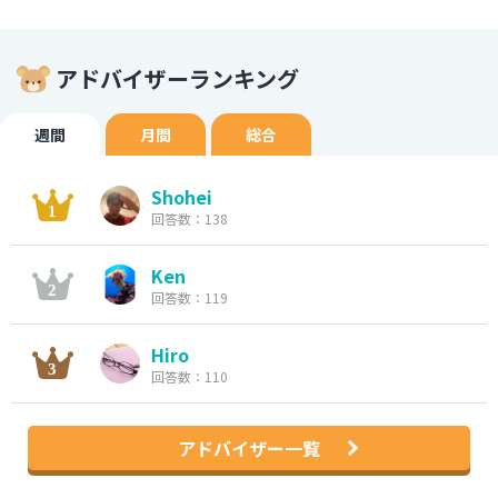
アドバイザーランキング
週間
月間
総合
Shohei
回答数：138
Ken
回答数：119
Hiro
回答数：110
アドバイザー一覧