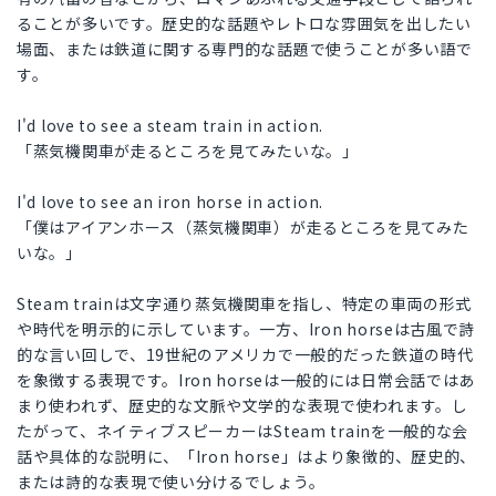
ることが多いです。歴史的な話題やレトロな雰囲気を出したい
場面、または鉄道に関する専門的な話題で使うことが多い語で
す。
I'd love to see a steam train in action.
「蒸気機関車が走るところを見てみたいな。」
I'd love to see an iron horse in action.
「僕はアイアンホース（蒸気機関車）が走るところを見てみた
いな。」
Steam trainは文字通り蒸気機関車を指し、特定の車両の形式
や時代を明示的に示しています。一方、Iron horseは古風で詩
的な言い回しで、19世紀のアメリカで一般的だった鉄道の時代
を象徴する表現です。Iron horseは一般的には日常会話ではあ
まり使われず、歴史的な文脈や文学的な表現で使われます。し
たがって、ネイティブスピーカーはSteam trainを一般的な会
話や具体的な説明に、「Iron horse」はより象徴的、歴史的、
または詩的な表現で使い分けるでしょう。