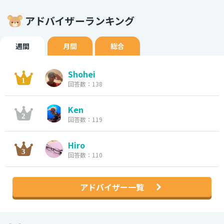
アドバイザーランキング
週間
月間
総合
Shohei
回答数：138
Ken
回答数：119
Hiro
回答数：110
アドバイザー一覧