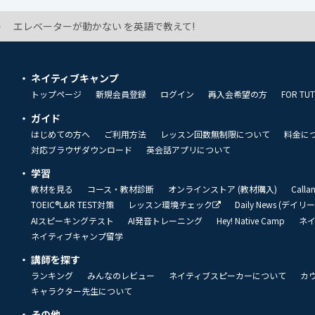
エレベーターが動かない を英語で教えて!
ネイティブキャンプ
トップページ
新規会員登録
ログイン
再入会希望の方
FOR TU
ガイド
はじめての方へ
ご利用方法
レッスン回数無制限について
料金に
対応ブラウザダウンロード
英会話アプリについて
学習
教材を見る
コース・教材診断
オンラインストア (教材購入)
Call
TOEIC®L&R TEST対策
レッスン環境チェック
Daily News (デイ
AIスピーキングテスト
AI発音トレーニング
Hey! Native Camp
ネ
ネイティブキャンプ留学
講師を探す
ランキング
みんなのレビュー
ネイティブスピーカーについて
カ
キャラクター先生について
その他