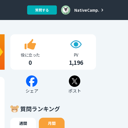
NativeCamp.
質問する
役に立った
PV
0
1,196
シェア
ポスト
質問ランキング
週間
月間