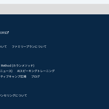
TORS
ついて
ファミリープランについて
an Method (カランメソッド)
リーニュース)
AIスピーキングトレーニング
イティブキャンプ広場
ブログ
ウンセリングについて