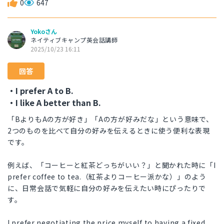
0
647
Yokoさん
ネイティブキャンプ英会話講師
2025/10/23 16:11
回答
・I prefer A to B.
・I like A better than B.
「BよりもAの方が好き」「Aの方が好みだな」という意味で、
2つのものを比べて自分の好みを伝えるときに使う便利な表現
です。
例えば、「コーヒーと紅茶どっちがいい？」と聞かれた時に「I
prefer coffee to tea.（紅茶よりコーヒー派かな）」のよう
に、日常会話で気軽に自分の好みを伝えたい時にぴったりで
す。
I prefer negotiating the price myself to having a fixed