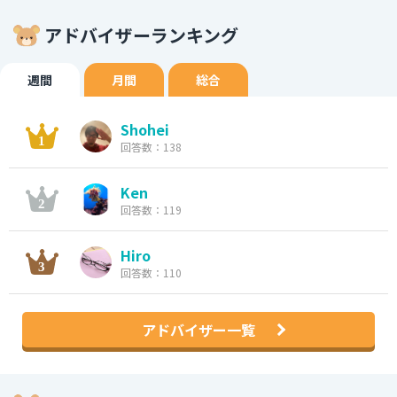
アドバイザーランキング
週間
月間
総合
Shohei
回答数：138
Ken
回答数：119
Hiro
回答数：110
アドバイザー一覧