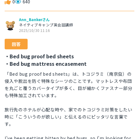
0
640
Ann_Bankerさん
ネイティブキャンプ英会話講師
2025/10/30 11:16
回答
・Bed bug proof bed sheets
・Bed bug mattress encasement
「Bed bug proof bed sheets」は、トコジラミ（南京虫）の
侵入や脱出を防ぐ特殊なシーツのことです。マットレスや布団
を丸ごと覆うカバータイプが多く、目が細かくファスナー部分
も特殊加工されています。
旅行先のホテルが心配な時や、家でのトコジラミ対策をしたい
時に「こういうのが欲しい」と伝えるのにピッタリな言葉で
す。
I've been getting bitten by bed bugs, so I'm looking for