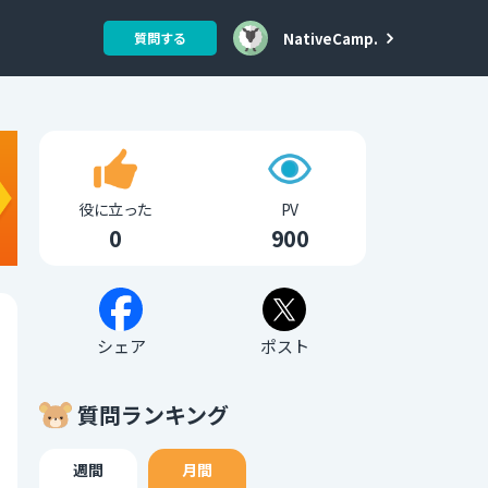
NativeCamp.
質問する
役に立った
PV
0
900
シェア
ポスト
質問ランキング
週間
月間