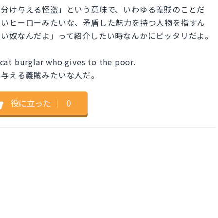
に分け与える怪盗」という意味で、いわゆる義賊のことだ
ないヒーローみたいな、矛盾した魅力を持つ人物を指すん
良い奴なんだよ」って紹介したい時なんかにピッタリだよ。
cat burglar who gives to the poor.
に与える義賊みたいな人だ。
役に立った
｜
0