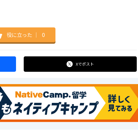
役に立った
｜
0
Xで
ポスト