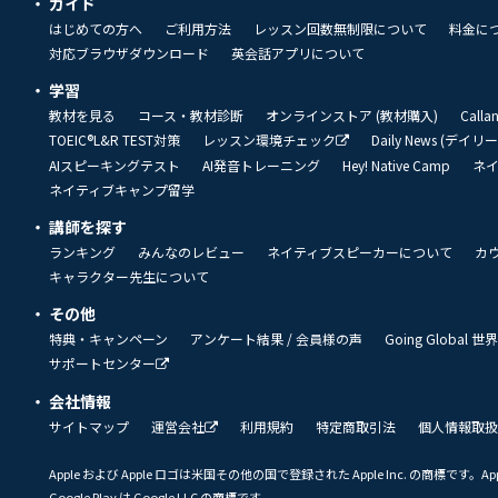
ガイド
はじめての方へ
ご利用方法
レッスン回数無制限について
料金に
対応ブラウザダウンロード
英会話アプリについて
学習
教材を見る
コース・教材診断
オンラインストア (教材購入)
Call
TOEIC®L&R TEST対策
レッスン環境チェック
Daily News (デイ
AIスピーキングテスト
AI発音トレーニング
Hey! Native Camp
ネ
ネイティブキャンプ留学
講師を探す
ランキング
みんなのレビュー
ネイティブスピーカーについて
カ
キャラクター先生について
その他
特典・キャンペーン
アンケート結果 / 会員様の声
Going Global
サポートセンター
会社情報
サイトマップ
運営会社
利用規約
特定商取引法
個人情報取扱
Apple および Apple ロゴは米国その他の国で登録された Apple Inc. の商標です。App 
Google Play は Google LLC の商標です。