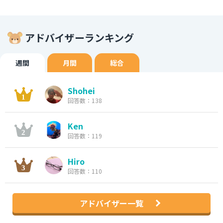
アドバイザーランキング
週間
月間
総合
Shohei
回答数：138
Ken
回答数：119
Hiro
回答数：110
アドバイザー一覧