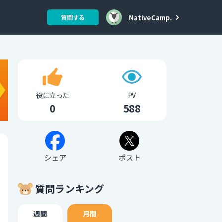
NativeCamp.
質問する
役に立った
PV
0
588
シェア
ポスト
質問ランキング
週間
月間