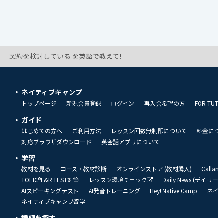
契約を検討している を英語で教えて!
ネイティブキャンプ
トップページ
新規会員登録
ログイン
再入会希望の方
FOR TU
ガイド
はじめての方へ
ご利用方法
レッスン回数無制限について
料金に
対応ブラウザダウンロード
英会話アプリについて
学習
教材を見る
コース・教材診断
オンラインストア (教材購入)
Call
TOEIC®L&R TEST対策
レッスン環境チェック
Daily News (デイ
AIスピーキングテスト
AI発音トレーニング
Hey! Native Camp
ネ
ネイティブキャンプ留学
講師を探す