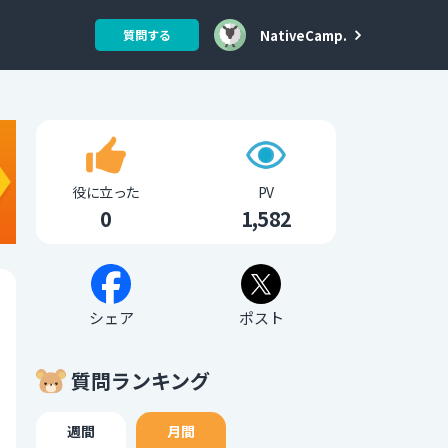
NativeCamp.
質問する
役に立った
PV
0
1,582
シェア
ポスト
質問ランキング
週間
月間