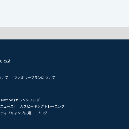
TORS
ついて
ファミリープランについて
an Method (カランメソッド)
リーニュース)
AIスピーキングトレーニング
イティブキャンプ広場
ブログ