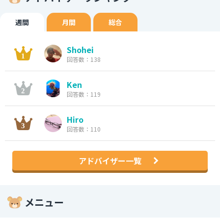
週間
月間
総合
Shohei
回答数：138
Ken
回答数：119
Hiro
回答数：110
アドバイザー一覧
メニュー