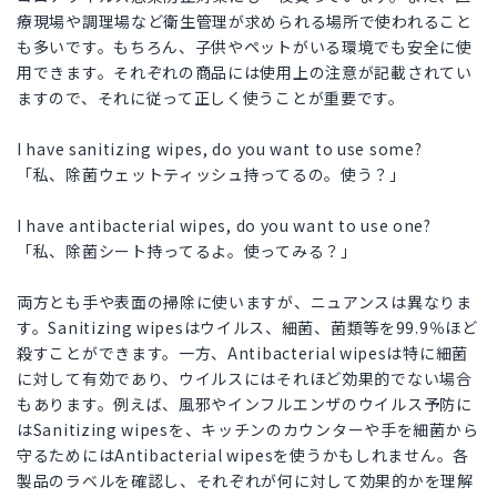
療現場や調理場など衛生管理が求められる場所で使われること
も多いです。もちろん、子供やペットがいる環境でも安全に使
用できます。それぞれの商品には使用上の注意が記載されてい
ますので、それに従って正しく使うことが重要です。
I have sanitizing wipes, do you want to use some?
「私、除菌ウェットティッシュ持ってるの。使う？」
I have antibacterial wipes, do you want to use one?
「私、除菌シート持ってるよ。使ってみる？」
両方とも手や表面の掃除に使いますが、ニュアンスは異なりま
す。Sanitizing wipesはウイルス、細菌、菌類等を99.9％ほど
殺すことができます。一方、Antibacterial wipesは特に細菌
に対して有効であり、ウイルスにはそれほど効果的でない場合
もあります。例えば、風邪やインフルエンザのウイルス予防に
はSanitizing wipesを、キッチンのカウンターや手を細菌から
守るためにはAntibacterial wipesを使うかもしれません。各
製品のラベルを確認し、それぞれが何に対して効果的かを理解