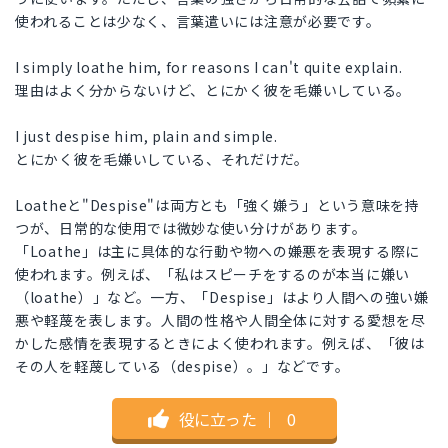
使われることは少なく、言葉遣いには注意が必要です。
I simply loathe him, for reasons I can't quite explain.
理由はよく分からないけど、とにかく彼を毛嫌いしている。
I just despise him, plain and simple.
とにかく彼を毛嫌いしている、それだけだ。
Loatheと"Despise"は両方とも「強く嫌う」という意味を持
つが、日常的な使用では微妙な使い分けがあります。
「Loathe」は主に具体的な行動や物への嫌悪を表現する際に
使われます。例えば、「私はスピーチをするのが本当に嫌い
（loathe）」など。一方、「Despise」はより人間への強い嫌
悪や軽蔑を表します。人間の性格や人間全体に対する愛想を尽
かした感情を表現するときによく使われます。例えば、「彼は
その人を軽蔑している（despise）。」などです。
役に立った
｜
0