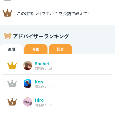
この建物は何ですか？ を英語で教えて!
アドバイザーランキング
週間
月間
総合
Shohei
回答数：138
Ken
回答数：119
Hiro
回答数：110