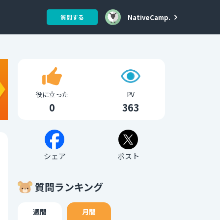
NativeCamp.
質問する
役に立った
PV
0
363
シェア
ポスト
質問ランキング
週間
月間