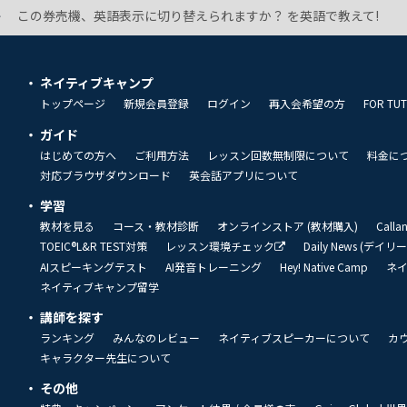
この券売機、英語表示に切り替えられますか？ を英語で教えて!
ネイティブキャンプ
トップページ
新規会員登録
ログイン
再入会希望の方
FOR TU
ガイド
はじめての方へ
ご利用方法
レッスン回数無制限について
料金に
対応ブラウザダウンロード
英会話アプリについて
学習
教材を見る
コース・教材診断
オンラインストア (教材購入)
Call
TOEIC®L&R TEST対策
レッスン環境チェック
Daily News (デイ
AIスピーキングテスト
AI発音トレーニング
Hey! Native Camp
ネ
ネイティブキャンプ留学
講師を探す
ランキング
みんなのレビュー
ネイティブスピーカーについて
カ
キャラクター先生について
その他