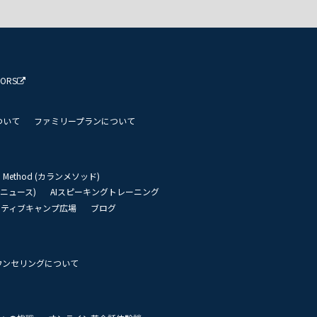
TORS
ついて
ファミリープランについて
an Method (カランメソッド)
リーニュース)
AIスピーキングトレーニング
イティブキャンプ広場
ブログ
ウンセリングについて