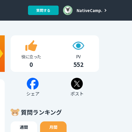
NativeCamp.
質問する
役に立った
PV
0
552
シェア
ポスト
質問ランキング
週間
月間