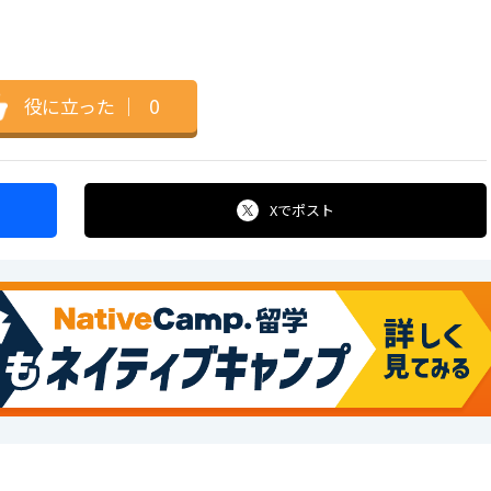
役に立った
｜
0
Xで
ポスト