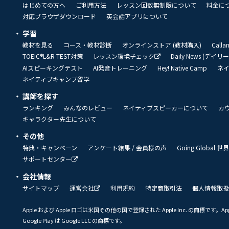
はじめての方へ
ご利用方法
レッスン回数無制限について
料金に
対応ブラウザダウンロード
英会話アプリについて
学習
教材を見る
コース・教材診断
オンラインストア (教材購入)
Call
TOEIC®L&R TEST対策
レッスン環境チェック
Daily News (デイ
AIスピーキングテスト
AI発音トレーニング
Hey! Native Camp
ネ
ネイティブキャンプ留学
講師を探す
ランキング
みんなのレビュー
ネイティブスピーカーについて
カ
キャラクター先生について
その他
特典・キャンペーン
アンケート結果 / 会員様の声
Going Global
サポートセンター
会社情報
サイトマップ
運営会社
利用規約
特定商取引法
個人情報取扱
Apple および Apple ロゴは米国その他の国で登録された Apple Inc. の商標です。App 
Google Play は Google LLC の商標です。