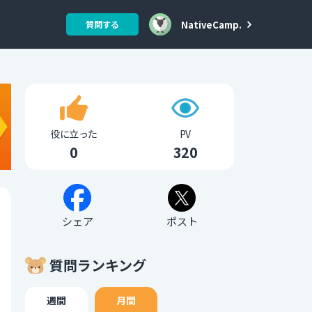
NativeCamp.
質問する
役に立った
PV
0
320
シェア
ポスト
質問ランキング
週間
月間