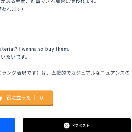
とがある程度、推量できる場合に使われます。
が使われます）
terial? I wanna so buy them.
買いたいです。
o を略したスラング表現です）は、直接的でカジュアルなニュアンスの
役に立った
｜
0
Xで
ポスト