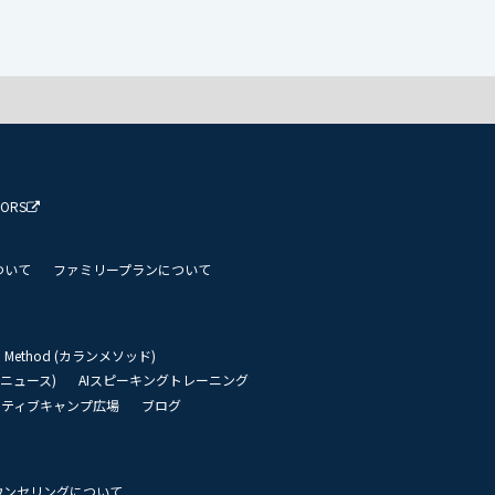
TORS
ついて
ファミリープランについて
an Method (カランメソッド)
リーニュース)
AIスピーキングトレーニング
イティブキャンプ広場
ブログ
ウンセリングについて