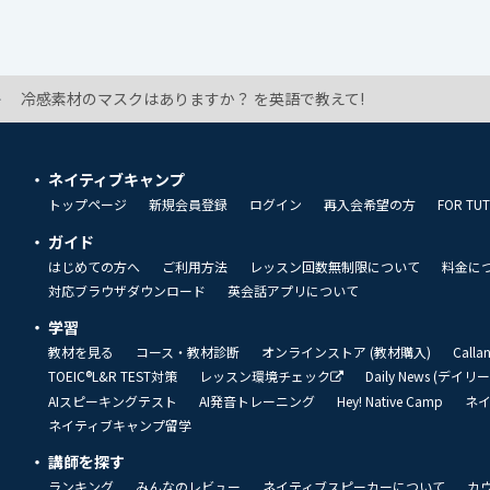
冷感素材のマスクはありますか？ を英語で教えて!
ネイティブキャンプ
トップページ
新規会員登録
ログイン
再入会希望の方
FOR TU
ガイド
はじめての方へ
ご利用方法
レッスン回数無制限について
料金に
対応ブラウザダウンロード
英会話アプリについて
学習
教材を見る
コース・教材診断
オンラインストア (教材購入)
Call
TOEIC®L&R TEST対策
レッスン環境チェック
Daily News (デイ
AIスピーキングテスト
AI発音トレーニング
Hey! Native Camp
ネ
ネイティブキャンプ留学
講師を探す
ランキング
みんなのレビュー
ネイティブスピーカーについて
カ