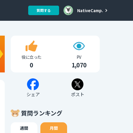
NativeCamp.
質問する
役に立った
PV
0
1,070
シェア
ポスト
質問ランキング
週間
月間