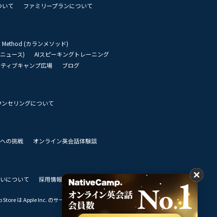
ついて
ファミリープランについて
an Method (カランメソッド)
リーニュース)
AIスピーキングトレーニング
イティブキャンプ広場
ブログ
ウンセリングについて
 世界への挑戦
オンライン英会話体験談
いについて
採用情報
私達のビジョン
Store は Apple Inc. のサービスマークです。