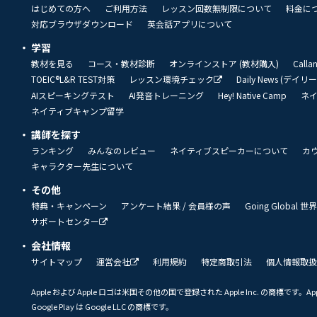
はじめての方へ
ご利用方法
レッスン回数無制限について
料金に
対応ブラウザダウンロード
英会話アプリについて
学習
教材を見る
コース・教材診断
オンラインストア (教材購入)
Call
TOEIC®L&R TEST対策
レッスン環境チェック
Daily News (デイ
AIスピーキングテスト
AI発音トレーニング
Hey! Native Camp
ネ
ネイティブキャンプ留学
講師を探す
ランキング
みんなのレビュー
ネイティブスピーカーについて
カ
キャラクター先生について
その他
特典・キャンペーン
アンケート結果 / 会員様の声
Going Global
サポートセンター
会社情報
サイトマップ
運営会社
利用規約
特定商取引法
個人情報取扱
Apple および Apple ロゴは米国その他の国で登録された Apple Inc. の商標です。App 
Google Play は Google LLC の商標です。