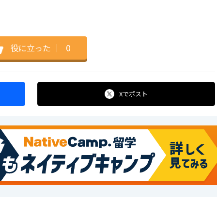
役に立った
｜
0
Xで
ポスト