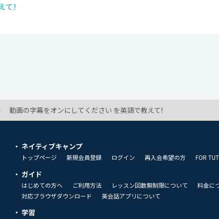
えて!
動画の字幕をオンにしてください を英語で教えて!
ネイティブキャンプ
トップページ
新規会員登録
ログイン
再入会希望の方
FOR TU
ガイド
はじめての方へ
ご利用方法
レッスン回数無制限について
料金に
対応ブラウザダウンロード
英会話アプリについて
学習