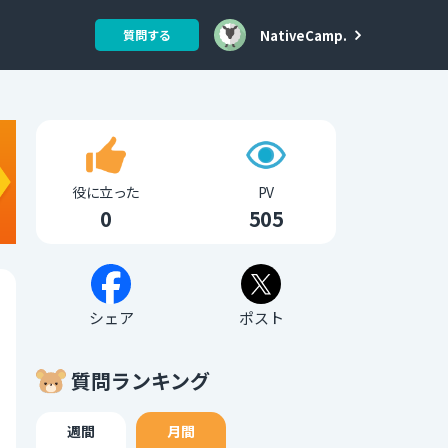
NativeCamp.
質問する
役に立った
PV
0
505
シェア
ポスト
質問ランキング
週間
月間