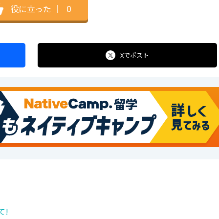
役に立った
｜
0
Xで
ポスト
て!