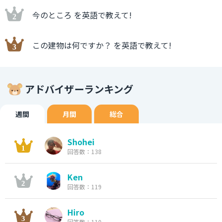
今のところ を英語で教えて!
この建物は何ですか？ を英語で教えて!
アドバイザーランキング
週間
月間
総合
Shohei
回答数：138
Ken
回答数：119
Hiro
回答数：110