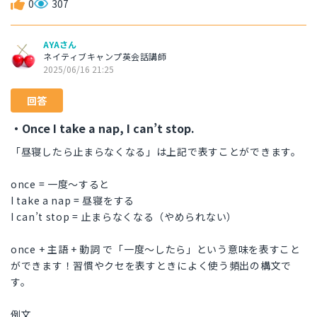
0
307
AYAさん
ネイティブキャンプ英会話講師
2025/06/16 21:25
回答
・Once I take a nap, I can’t stop.
「昼寝したら止まらなくなる」は上記で表すことができます。
once = 一度〜すると
I take a nap = 昼寝をする
I can’t stop = 止まらなくなる（やめられない）
once + 主語 + 動詞 で「一度〜したら」という意味を表すこと
ができます！習慣やクセを表すときによく使う頻出の構文で
す。
例文