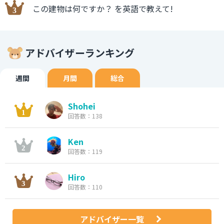
この建物は何ですか？ を英語で教えて!
アドバイザーランキング
週間
月間
総合
Shohei
回答数：138
Ken
回答数：119
Hiro
回答数：110
アドバイザー一覧