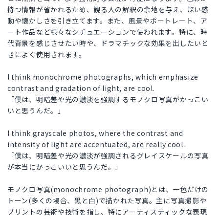
持つ情報が省かれるため、観る人の解釈の余地を与え、深い感
動や懐かしさを引き立てます。また、風景やポートレート、ア
ート作品など様々なシチュエーションで使われます。特に、時
代背景を感じさせたい時や、ドラマチックな効果を出したいと
きによく使用されます。
I think monochrome photographs, which emphasize
contrast and gradation of light, are cool.
「僕は、明暗差や光の濃淡を強調するモノクロ写真がかっこい
いと思うんだ。」
I think grayscale photos, where the contrast and
intensity of light are accentuated, are really cool.
「僕は、明暗差や光の濃淡が強調されるグレイスケールの写真
が本当にかっこいいと思うんだ。」
モノクロ写真(monochrome photograph)とは、一色だけの
トーン(多くの場合、黒と白)で描かれた写真。主に写真撮影や
プリントの芸術や技術を指し、特にアーティスティックな表現