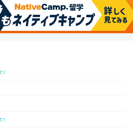
て!
!
て!