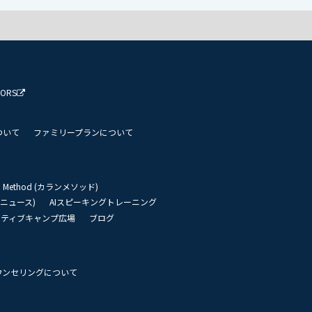
TORS
ついて
ファミリープランについて
an Method (カランメソッド)
リーニュース)
AIスピーキングトレーニング
イティブキャンプ広場
ブログ
ウンセリングについて