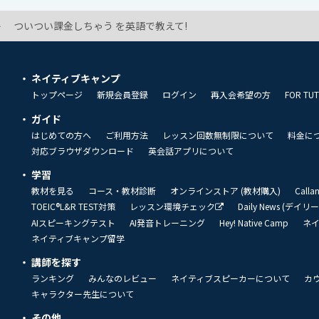
ついつい課金しちゃう を英語で教えて!
ネイティブキャンプ
トップページ
新規会員登録
ログイン
再入会希望の方
FOR TU
ガイド
はじめての方へ
ご利用方法
レッスン回数無制限について
料金に
対応ブラウザダウンロード
英会話アプリについて
学習
教材を見る
コース・教材診断
オンラインストア (教材購入)
Call
TOEIC®L&R TEST対策
レッスン環境チェック
Daily News (デイ
AIスピーキングテスト
AI発音トレーニング
Hey! Native Camp
ネ
ネイティブキャンプ留学
講師を探す
ランキング
みんなのレビュー
ネイティブスピーカーについて
カ
キャラクター先生について
その他