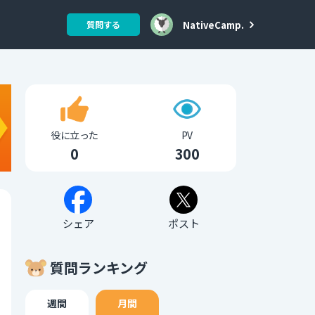
NativeCamp.
質問する
役に立った
PV
0
300
シェア
ポスト
質問ランキング
週間
月間