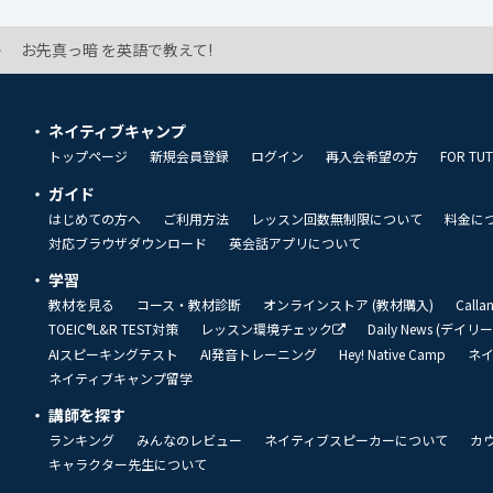
お先真っ暗 を英語で教えて!
ネイティブキャンプ
トップページ
新規会員登録
ログイン
再入会希望の方
FOR TU
ガイド
はじめての方へ
ご利用方法
レッスン回数無制限について
料金に
対応ブラウザダウンロード
英会話アプリについて
学習
教材を見る
コース・教材診断
オンラインストア (教材購入)
Call
TOEIC®L&R TEST対策
レッスン環境チェック
Daily News (デイ
AIスピーキングテスト
AI発音トレーニング
Hey! Native Camp
ネ
ネイティブキャンプ留学
講師を探す
ランキング
みんなのレビュー
ネイティブスピーカーについて
カ
キャラクター先生について