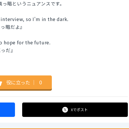
先真っ暗というニュアンスです。
interview, so I'm in the dark.
真っ暗だよ』
o hope for the future.
真っだ』
役に立った
｜
0
Xで
ポスト