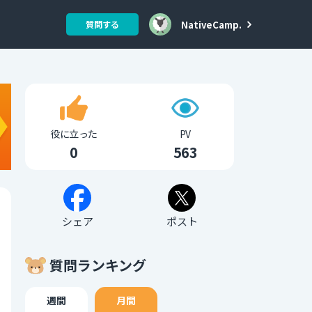
NativeCamp.
質問する
役に立った
PV
0
563
シェア
ポスト
質問ランキング
週間
月間