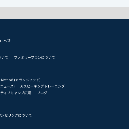
TORS
ついて
ファミリープランについて
an Method (カランメソッド)
リーニュース)
AIスピーキングトレーニング
イティブキャンプ広場
ブログ
ウンセリングについて