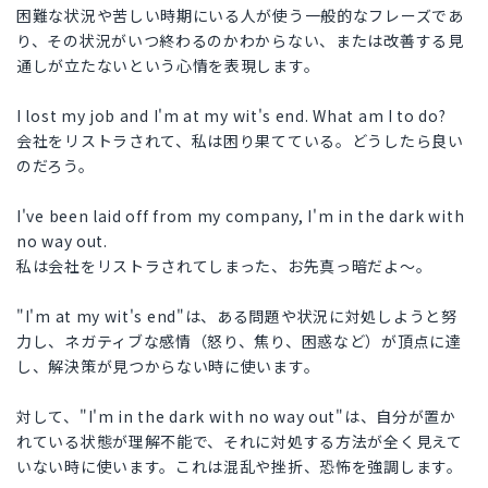
困難な状況や苦しい時期にいる人が使う一般的なフレーズであ
り、その状況がいつ終わるのかわからない、または改善する見
通しが立たないという心情を表現します。
I lost my job and I'm at my wit's end. What am I to do?
会社をリストラされて、私は困り果てている。どうしたら良い
のだろう。
I've been laid off from my company, I'm in the dark with
no way out.
私は会社をリストラされてしまった、お先真っ暗だよ〜。
"I'm at my wit's end"は、ある問題や状況に対処しようと努
力し、ネガティブな感情（怒り、焦り、困惑など）が頂点に達
し、解決策が見つからない時に使います。
対して、"I'm in the dark with no way out"は、自分が置か
れている状態が理解不能で、それに対処する方法が全く見えて
いない時に使います。これは混乱や挫折、恐怖を強調します。