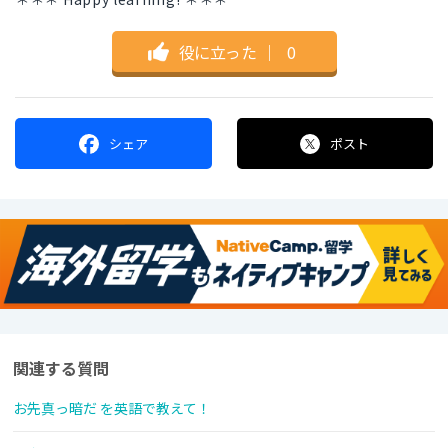
役に立った
｜
0
シェア
ポスト
関連する質問
お先真っ暗だ を英語で教えて！