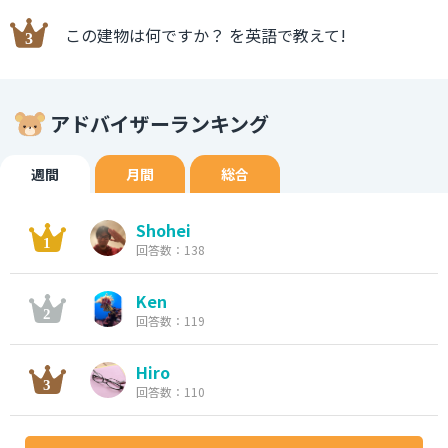
この建物は何ですか？ を英語で教えて!
アドバイザーランキング
週間
月間
総合
Shohei
回答数：138
Ken
回答数：119
Hiro
回答数：110