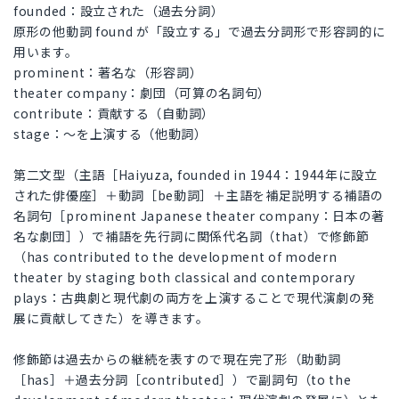
founded：設立された（過去分詞）
原形の他動詞 found が「設立する」で過去分詞形で形容詞的に
用います。
prominent：著名な（形容詞）
theater company：劇団（可算の名詞句）
contribute：貢献する（自動詞）
stage：～を上演する（他動詞）
第二文型（主語［Haiyuza, founded in 1944：1944年に設立
された俳優座］＋動詞［be動詞］＋主語を補足説明する補語の
名詞句［prominent Japanese theater company：日本の著
名な劇団］）で補語を先行詞に関係代名詞（that）で修飾節
（has contributed to the development of modern
theater by staging both classical and contemporary
plays：古典劇と現代劇の両方を上演することで現代演劇の発
展に貢献してきた）を導きます。
修飾節は過去からの継続を表すので現在完了形（助動詞
［has］＋過去分詞［contributed］）で副詞句（to the