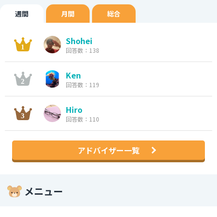
週間
月間
総合
Shohei
回答数：138
Ken
回答数：119
Hiro
回答数：110
アドバイザー一覧
メニュー