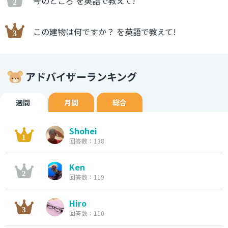
今のところ を英語で教えて!
この建物は何ですか？ を英語で教えて!
アドバイザーランキング
週間
月間
総合
Shohei
回答数：138
Ken
回答数：119
Hiro
回答数：110