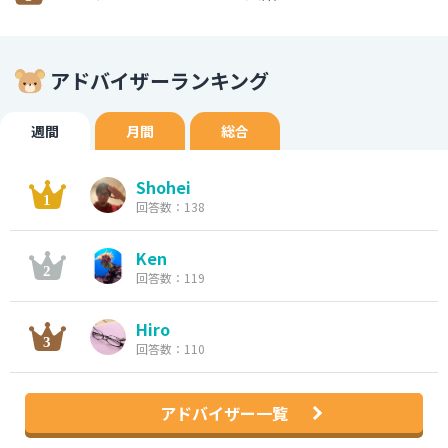
アドバイザーランキング
週間
月間
総合
Shohei
回答数：138
Ken
回答数：119
Hiro
回答数：110
アドバイザー一覧