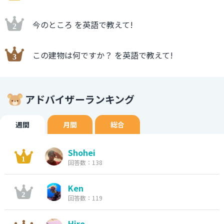
今のところ を英語で教えて!
この建物は何ですか？ を英語で教えて!
アドバイザーランキング
週間
月間
総合
Shohei
回答数：138
Ken
回答数：119
Hiro