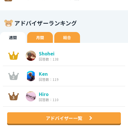
アドバイザーランキング
週間
月間
総合
Shohei
回答数：138
Ken
回答数：119
Hiro
回答数：110
アドバイザー一覧