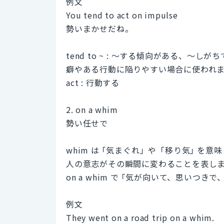
例文
You tend to act on impulse
勢いまかせだね。
tend to ~ : ～する傾向がある、～しが
癖やある行動に陥りやすい場合に使われ
act : 行動する
2. on a whim
勢い任せで
whim は ｢気まぐれ」や「移り気｣ を意
人の意志がその瞬間に変わることを表し
on a whim で ｢気が向いて、思いつき
例文
They went on a road trip on a whim.