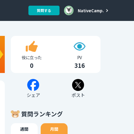
NativeCamp.
質問する
役に立った
PV
0
316
シェア
ポスト
質問ランキング
週間
月間