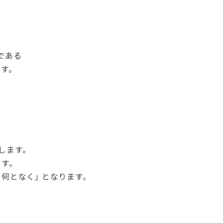
ちである
ます。
味します。
ます。
で、何となく｣ となります。