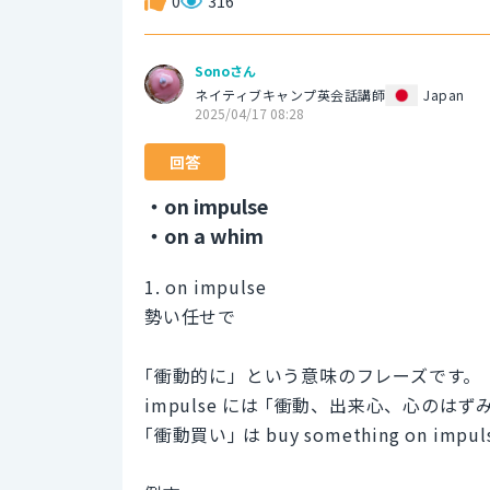
0
316
Sonoさん
ネイティブキャンプ英会話講師
Japan
2025/04/17 08:28
回答
・on impulse
・on a whim
1. on impulse
勢い任せで
｢衝動的に」という意味のフレーズです。
impulse には ｢衝動、出来心、心のは
｢衝動買い｣ は buy something on imp