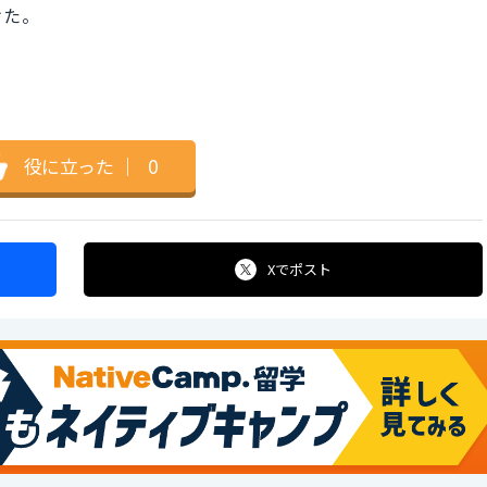
けた。
役に立った
｜
0
Xで
ポスト