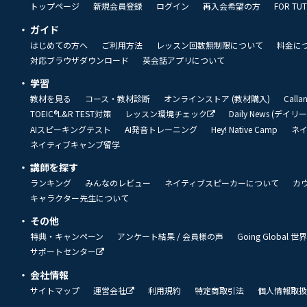
トップページ
新規会員登録
ログイン
再入会希望の方
FOR TU
ガイド
はじめての方へ
ご利用方法
レッスン回数無制限について
料金に
対応ブラウザダウンロード
英会話アプリについて
学習
教材を見る
コース・教材診断
オンラインストア (教材購入)
Call
TOEIC®L&R TEST対策
レッスン環境チェック
Daily News (デイ
AIスピーキングテスト
AI発音トレーニング
Hey! Native Camp
ネ
ネイティブキャンプ留学
講師を探す
ランキング
みんなのレビュー
ネイティブスピーカーについて
カ
キャラクター先生について
その他
特典・キャンペーン
アンケート結果 / 会員様の声
Going Global
サポートセンター
会社情報
サイトマップ
運営会社
利用規約
特定商取引法
個人情報取扱