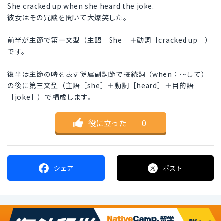
She cracked up when she heard the joke.
彼女はその冗談を聞いて大爆笑した。
前半が主節で第一文型（主語［She］＋動詞［cracked up］）
です。
後半は主節の時を表す従属副詞節で接続詞（when：～して）
の後に第三文型（主語［she］＋動詞［heard］＋目的語
［joke］）で構成します。
役に立った
｜
0
シェア
ポスト