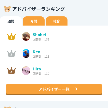
アドバイザーランキング
週間
月間
総合
Shohei
回答数：138
Ken
回答数：119
Hiro
回答数：110
アドバイザー一覧