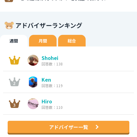
アドバイザーランキング
週間
月間
総合
Shohei
回答数：138
Ken
回答数：119
Hiro
回答数：110
アドバイザー一覧