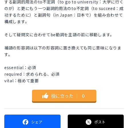
する副詞的用法のto不定詞（to go to university：大学に行く
のが）と更にもう一つ副詞的用法のto不定詞（to succeed：成
功するために）と副詞句（in Japan：日本で）を組み合わせて
構成します。
そして疑問文に合わせてbe動詞を主語の前に移動します。
補語の形容詞は以下の形容詞に置き換えても同じ意味になりま
す。
essential：必須
required：求められる、必須
vital：極めて重要
役に立った
｜
0
シェア
ポスト