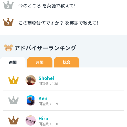
今のところ を英語で教えて!
この建物は何ですか？ を英語で教えて!
アドバイザーランキング
週間
月間
総合
Shohei
回答数：138
Ken
回答数：119
Hiro
回答数：110