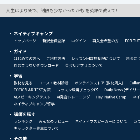
人生はより楽で、制限も少なかったかも を英語で教えて!
ネイティブキャンプ
トップページ
新規会員登録
ログイン
再入会希望の方
FOR TU
ガイド
はじめての方へ
ご利用方法
レッスン回数無制限について
料金に
対応ブラウザダウンロード
英会話アプリについて
学習
教材を見る
コース・教材診断
オンラインストア (教材購入)
Call
TOEIC®L&R TEST対策
レッスン環境チェック
Daily News (デイ
AIスピーキングテスト
AI発音トレーニング
Hey! Native Camp
ネ
ネイティブキャンプ留学
講師を探す
ランキング
みんなのレビュー
ネイティブスピーカーについて
カ
キャラクター先生について
その他