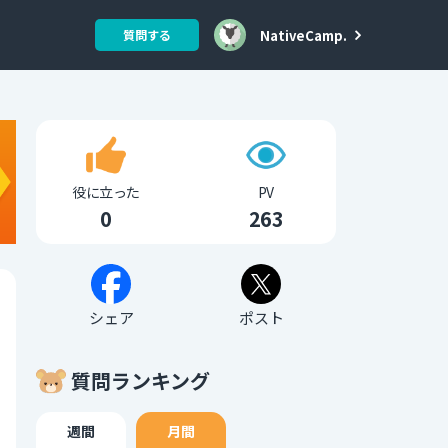
NativeCamp.
質問する
役に立った
PV
0
263
シェア
ポスト
質問ランキング
週間
月間