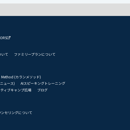
TORS
ついて
ファミリープランについて
an Method (カランメソッド)
リーニュース)
AIスピーキングトレーニング
イティブキャンプ広場
ブログ
ウンセリングについて