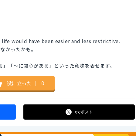
）
y life would have been easier and less restrictive.
少なかったかも。
に興味がある」「〜に関心がある」といった意味を表せます。
役に立った
｜
0
Xで
ポスト