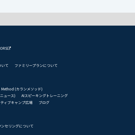
TORS
ついて
ファミリープランについて
an Method (カランメソッド)
リーニュース)
AIスピーキングトレーニング
イティブキャンプ広場
ブログ
ウンセリングについて