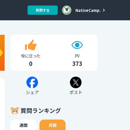
NativeCamp.
質問する
役に立った
PV
0
373
シェア
ポスト
質問ランキング
週間
月間