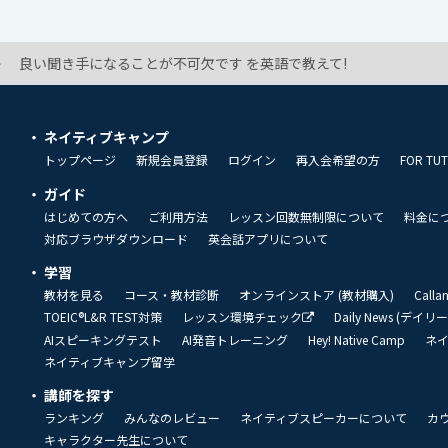
良い聞き手になることが不可欠です を英語で教えて!
ネイティブキャンプ
トップページ
新規会員登録
ログイン
再入会希望の方
FOR TU
ガイド
はじめての方へ
ご利用方法
レッスン回数無制限について
料金に
対応ブラウザダウンロード
英会話アプリについて
学習
教材を見る
コース・教材診断
オンラインストア (教材購入)
Call
TOEIC®L&R TEST対策
レッスン環境チェック
Daily News (デイ
AIスピーキングテスト
AI発音トレーニング
Hey! Native Camp
ネ
ネイティブキャンプ留学
講師を探す
ランキング
みんなのレビュー
ネイティブスピーカーについて
カ
キャラクター先生について