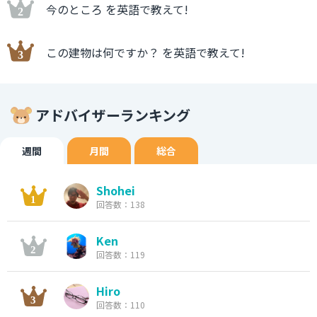
今のところ を英語で教えて!
この建物は何ですか？ を英語で教えて!
アドバイザーランキング
週間
月間
総合
Shohei
回答数：138
Ken
回答数：119
Hiro
回答数：110