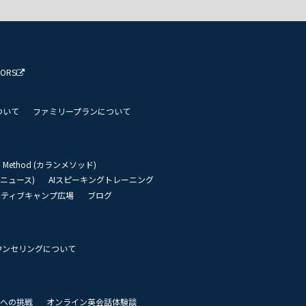
TORS
ついて
ファミリープランについて
an Method (カランメソッド)
リーニュース)
AIスピーキングトレーニング
イティブキャンプ広場
ブログ
ウンセリングについて
 世界への挑戦
オンライン英会話体験談