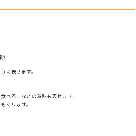
il?
ように表せます。
を食べる」などの意味も表せます。
こともあります。
）