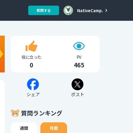
NativeCamp.
質問する
役に立った
PV
0
465
シェア
ポスト
質問ランキング
週間
月間