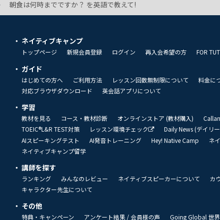
朝食は何時までですか？ を英語で教えて!
ネイティブキャンプ
トップページ
新規会員登録
ログイン
再入会希望の方
FOR TU
ガイド
はじめての方へ
ご利用方法
レッスン回数無制限について
料金に
対応ブラウザダウンロード
英会話アプリについて
学習
教材を見る
コース・教材診断
オンラインストア (教材購入)
Call
TOEIC®L&R TEST対策
レッスン環境チェック
Daily News (デイ
AIスピーキングテスト
AI発音トレーニング
Hey! Native Camp
ネ
ネイティブキャンプ留学
講師を探す
ランキング
みんなのレビュー
ネイティブスピーカーについて
カ
キャラクター先生について
その他
特典・キャンペーン
アンケート結果 / 会員様の声
Going Global