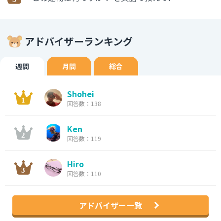
アドバイザーランキング
週間
月間
総合
Shohei
回答数：138
Ken
回答数：119
Hiro
回答数：110
アドバイザー一覧