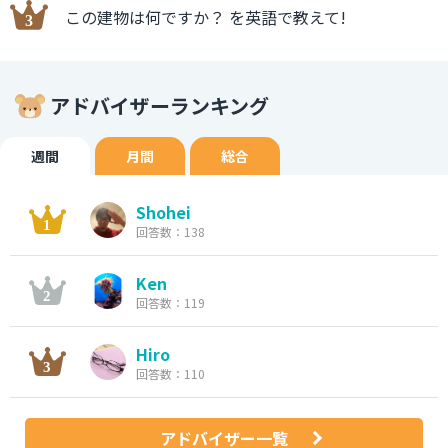
この建物は何ですか？ を英語で教えて!
アドバイザーランキング
週間
月間
総合
Shohei
回答数：138
Ken
回答数：119
Hiro
回答数：110
アドバイザー一覧