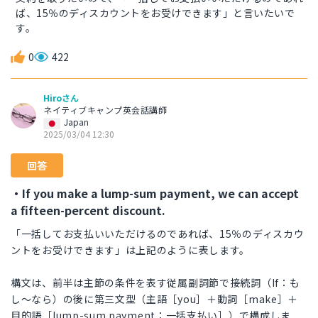
ば、15％のディスカウントをお受けできます」と言いたいで
す。
0
422
Hiroさん
ネイティブキャンプ英会話講師
Japan
2025/03/04 12:30
回答
・If you make a lump-sum payment, we can accept
a fifteen-percent discount.
「一括してお支払いいただけるのであれば、15％のディスカウ
ントをお受けできます」は上記のように表します。
構文は、前半は主節の条件を表す従属副詞節で接続詞（If：も
し～なら）の後に第三文型（主語［you］＋動詞［make］＋
目的語［lump-sum payment：一括支払い］）で構成しま