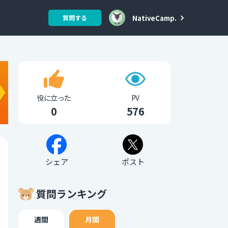
NativeCamp.
質問する
役に立った
PV
0
576
シェア
ポスト
質問ランキング
週間
月間