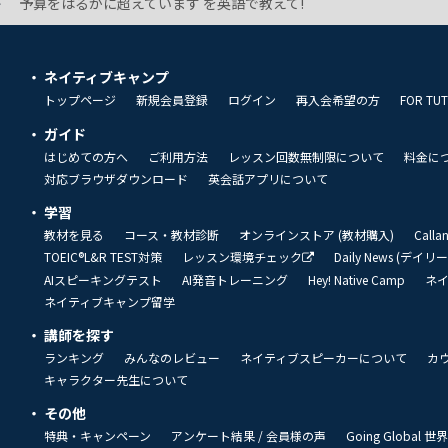
予算をはるかに超えています を英語で教えて!
ネイティブキャンプ
トップページ
新規会員登録
ログイン
再入会希望の方
FOR TU
ガイド
はじめての方へ
ご利用方法
レッスン回数無制限について
料金に
対応ブラウザダウンロード
英会話アプリについて
学習
教材を見る
コース・教材診断
オンラインストア (教材購入)
Call
TOEIC®L&R TEST対策
レッスン環境チェック
Daily News (デイ
AIスピーキングテスト
AI発音トレーニング
Hey! Native Camp
ネ
ネイティブキャンプ留学
講師を探す
ランキング
みんなのレビュー
ネイティブスピーカーについて
カ
キャラクター先生について
その他
特典・キャンペーン
アンケート結果 / 会員様の声
Going Global