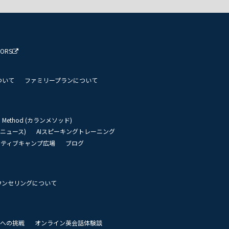
TORS
ついて
ファミリープランについて
an Method (カランメソッド)
リーニュース)
AIスピーキングトレーニング
イティブキャンプ広場
ブログ
ウンセリングについて
 世界への挑戦
オンライン英会話体験談