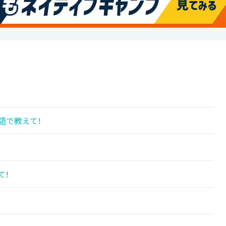
語で教えて!
て!