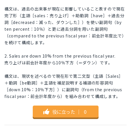
構文は、過去の出来事が現在に影響していること表すので現在
完了形（主語［sales：売り上げ］＋助動詞［have］＋過去分
詞［decreased：減った、ダウンした］）を使い副詞句（by
ten percent：10％）と更に過去分詞を用いた副詞句
（compared to the previous fiscal year：前会計年度比で）
を続けて構成します。
2. Sales are down 10% from the previous fiscal year.
売り上げは前会計年度から10％下方（＝ダウン）です。
構文は、現状を述べるので現在形で第二文型（主語［Sales］
＋動詞［be動詞］＋主語を補足説明する補語の形容詞句
［down 10%：10％下方］）に副詞句（from the previous
fiscal year：前会計年度から）を組み合わせて構成します。
役に立った
｜
0