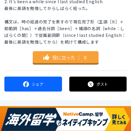
2. It's been a while since I last studied English.
最後に英語を勉強してからしばらく経った。
構文は、時の経過の完了を表すので現在完了形（主語［It］＋
助動詞［has］＋過去分詞［been］＋補語の名詞［while：し
ばらくの間］）で従属副詞節（since I last studied English：
最後に英語を勉強してから）を続けて構成します
役に立った
｜
0
シェア
ポスト