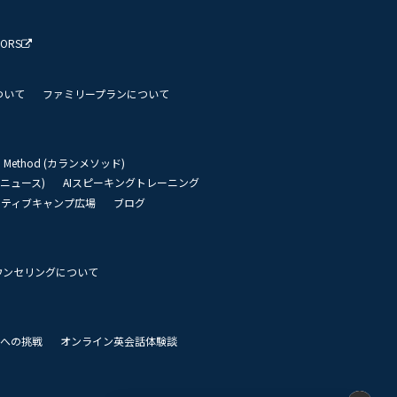
TORS
ついて
ファミリープランについて
an Method (カランメソッド)
リーニュース)
AIスピーキングトレーニング
イティブキャンプ広場
ブログ
ウンセリングについて
 世界への挑戦
オンライン英会話体験談