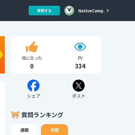
NativeCamp.
質問する
役に立った
PV
0
334
シェア
ポスト
質問ランキング
週間
月間