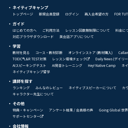
ネイティブキャンプ
トップページ
新規会員登録
ログイン
再入会希望の方
FOR TU
ガイド
はじめての方へ
ご利用方法
レッスン回数無制限について
料金に
対応ブラウザダウンロード
英会話アプリについて
学習
教材を見る
コース・教材診断
オンラインストア (教材購入)
Call
TOEIC®L&R TEST対策
レッスン環境チェック
Daily News (デイ
AIスピーキングテスト
AI発音トレーニング
Hey! Native Camp
ネ
ネイティブキャンプ留学
講師を探す
ランキング
みんなのレビュー
ネイティブスピーカーについて
カ
キャラクター先生について
その他
特典・キャンペーン
アンケート結果 / 会員様の声
Going Global
サポートセンター
会社情報