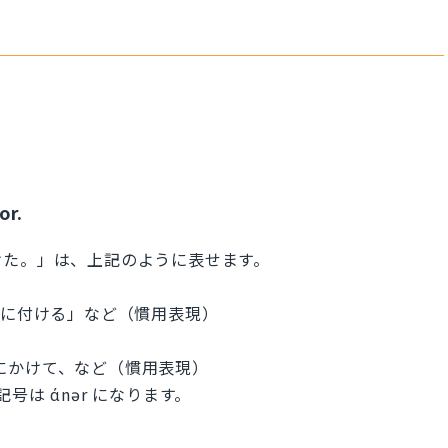
or.
けた。」は、上記のように表せます。
〜を身に付ける」など（慣用表現）
て、面目にかけて、など（慣用表現）
記号は άnər になります。